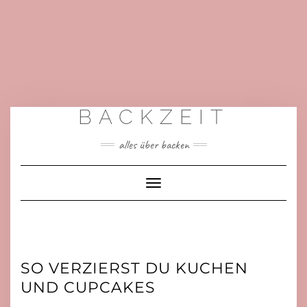
BACKZEIT
alles über backen
Toggle
Navigation
SO VERZIERST DU KUCHEN
UND CUPCAKES