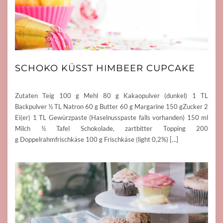
SCHOKO KÜSST HIMBEER CUPCAKE
Zutaten Teig 100 g Mehl 80 g Kakaopulver (dunkel) 1 TL
Backpulver ½ TL Natron 60 g Butter 60 g Margarine 150 gZucker 2
Ei(er) 1 TL Gewürzpaste (Haselnusspaste falls vorhanden) 150 ml
Milch ½ Tafel Schokolade, zartbitter Topping 200
g Doppelrahmfrischkäse 100 g Frischkäse (light 0,2%) […]