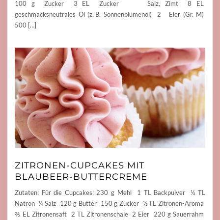
100 g Zucker 3 EL Zucker Salz, Zimt 8 EL
geschmacksneutrales Öl (z. B. Sonnenblumenöl) 2 Eier (Gr. M)
500 […]
ZITRONEN-CUPCAKES MIT
BLAUBEER-BUTTERCREME
Zutaten: Für die Cupcakes: 230 g Mehl 1 TL Backpulver ½ TL
Natron ¼ Salz 120 g Butter 150 g Zucker ½ TL Zitronen-Aroma
⅖ EL Zitronensaft 2 TL Zitronenschale 2 Eier 220 g Sauerrahm