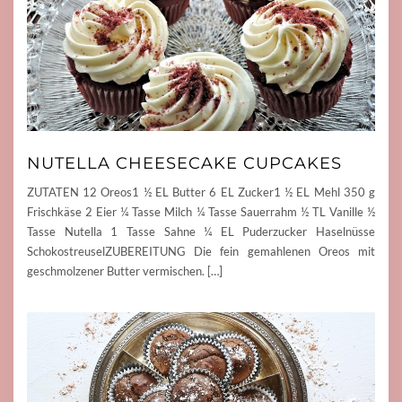
NUTELLA CHEESECAKE CUPCAKES
ZUTATEN 12 Oreos1 ½ EL Butter 6 EL Zucker1 ½ EL Mehl 350 g
Frischkäse 2 Eier ¼ Tasse Milch ¼ Tasse Sauerrahm ½ TL Vanille ½
Tasse Nutella 1 Tasse Sahne ¼ EL Puderzucker Haselnüsse
SchokostreuselZUBEREITUNG Die fein gemahlenen Oreos mit
geschmolzener Butter vermischen. […]