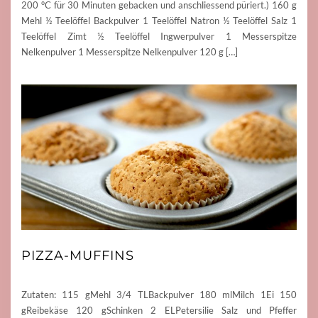
200 °C für 30 Minuten gebacken und anschliessend püriert.) 160 g
Mehl ½ Teelöffel Backpulver 1 Teelöffel Natron ½ Teelöffel Salz 1
Teelöffel Zimt ½ Teelöffel Ingwerpulver 1 Messerspitze
Nelkenpulver 1 Messerspitze Nelkenpulver 120 g […]
PIZZA-MUFFINS
Zutaten: 115 gMehl 3/4 TLBackpulver 180 mlMilch 1Ei 150
gReibekäse 120 gSchinken 2 ELPetersilie Salz und Pfeffer