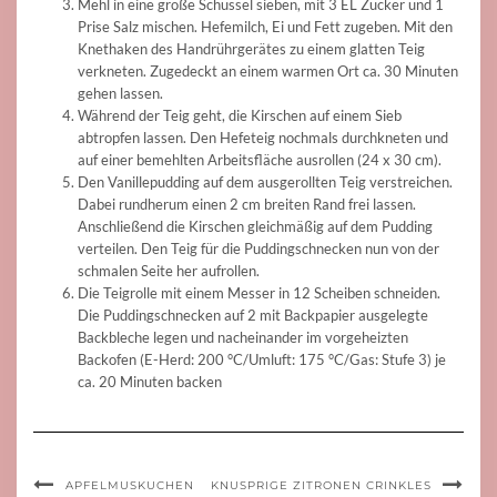
Mehl in eine große Schüssel sieben, mit 3 EL Zucker und 1
Prise Salz mischen. Hefemilch, Ei und Fett zugeben. Mit den
Knethaken des Handrührgerätes zu einem glatten Teig
verkneten. Zugedeckt an einem warmen Ort ca. 30 Minuten
gehen lassen.
Während der Teig geht, die Kirschen auf einem Sieb
abtropfen lassen. Den Hefeteig nochmals durchkneten und
auf einer bemehlten Arbeitsfläche ausrollen (24 x 30 cm).
Den Vanillepudding auf dem ausgerollten Teig verstreichen.
Dabei rundherum einen 2 cm breiten Rand frei lassen.
Anschließend die Kirschen gleichmäßig auf dem Pudding
verteilen. Den Teig für die Puddingschnecken nun von der
schmalen Seite her aufrollen.
Die Teigrolle mit einem Messer in 12 Scheiben schneiden.
Die Puddingschnecken auf 2 mit Backpapier ausgelegte
Backbleche legen und nacheinander im vorgeheizten
Backofen (E-Herd: 200 °C/Umluft: 175 °C/Gas: Stufe 3) je
ca. 20 Minuten backen
APFELMUSKUCHEN
KNUSPRIGE ZITRONEN CRINKLES