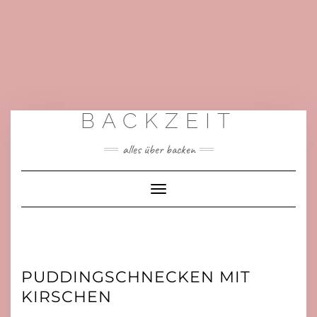
BACKZEIT
alles über backen
Toggle
Navigation
PUDDINGSCHNECKEN MIT
KIRSCHEN